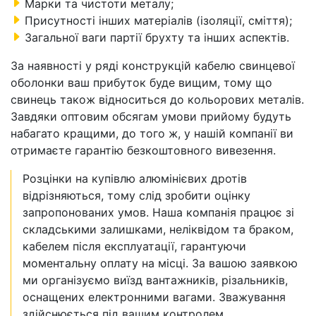
Марки та чистоти металу;
Присутності інших матеріалів (ізоляції, сміття);
Загальної ваги партії брухту та інших аспектів.
За наявності у ряді конструкцій кабелю свинцевої
оболонки ваш прибуток буде вищим, тому що
свинець також відноситься до кольорових металів.
Завдяки оптовим обсягам умови прийому будуть
набагато кращими, до того ж, у нашій компанії ви
отримаєте гарантію безкоштовного вивезення.
Розцінки на купівлю алюмінієвих дротів
відрізняються, тому слід зробити оцінку
запропонованих умов. Наша компанія працює зі
складськими залишками, неліквідом та браком,
кабелем після експлуатації, гарантуючи
моментальну оплату на місці. За вашою заявкою
ми організуємо виїзд вантажників, різальників,
оснащених електронними вагами. Зважування
здійснюється під вашим контролем.