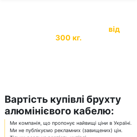
Безкоштовне вивезення
від
300 кг.
*додаткова націнка до вартості за великі
обсяги
Вартість купівлі брухту
алюмінієвого кабелю:
Ми компанія, що пропонує найвищі ціни в Україні.
Ми не публікуємо рекламних (завищених) цін.